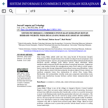
SISTEM INFORMASI E-COMMERCE PENJUALAN KERAJINAN ROTAN BERBASIS WEBSITE PADA DESA LOANG MAKA KECAMATAN JANAPRIA