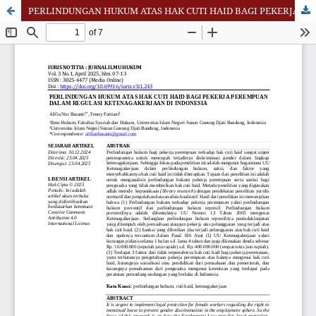
PERLINDUNGAN HUKUM ATAS HAK CUTI HAID BAGI PEKERJA PEREMPUAN DALAM REGULASI KETENAGAKERJAAN DI INDONESIA