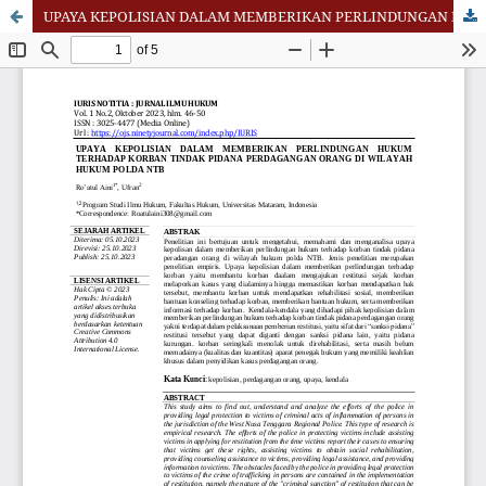
UPAYA KEPOLISIAN DALAM MEMBERIKAN PERLINDUNGAN HUKUM TERHADAP KORBAN TINDAK PIDANA PERDAGANGAN ORANG DI WILAYAH HUKUM POLDA NTB