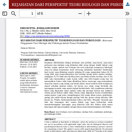
KEJAHATAN DARI PERSPEKTIF TEORI BIOLOGIS DAN PSIKOLOGIS : Relevansi Penggunaan Teori Biologis dan Psikologis dalam Proses Pembuktian