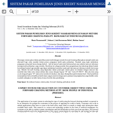
SISTEM PAKAR PEMILIHAN JENIS KREDIT NASABAH MENGGUNAKAN METODE FORWARD CHAINING PADA PT. BANK RAKYAT INDONESIA (PERSERO)