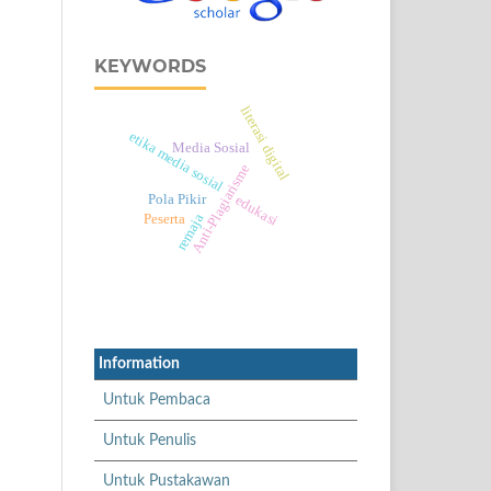
KEYWORDS
literasi digital
etika media sosial
Media Sosial
Anti-Plagiarisme
Pola Pikir
edukasi
Peserta
remaja
Information
Untuk Pembaca
Untuk Penulis
Untuk Pustakawan