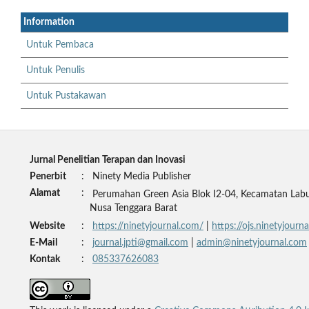
Information
Untuk Pembaca
Untuk Penulis
Untuk Pustakawan
Jurnal Penelitian Terapan dan Inovasi
Penerbit
:
Ninety Media Publisher
Alamat
:
Perumahan Green Asia Blok I2-04, Kecamatan Labu
Nusa Tenggara Barat
Website
:
https://ninetyjournal.com/
|
https://ojs.ninetyjour
E-Mail
:
journal.jpti@gmail.com
|
admin@ninetyjournal.com
Kontak
:
085337626083