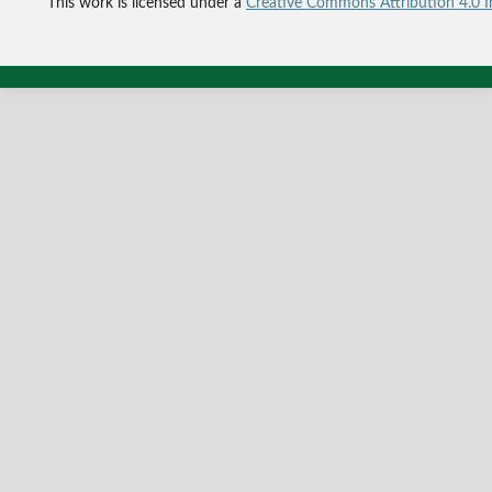
This work is licensed under a
Creative Commons Attribution 4.0 In