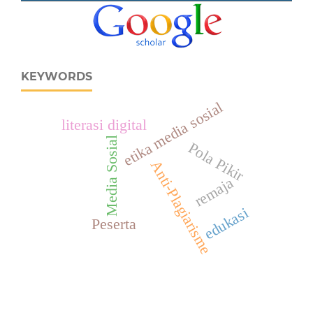
KEYWORDS
etika media sosial
literasi digital
Media Sosial
Pola Pikir
Anti-Plagiarisme
remaja
edukasi
Peserta