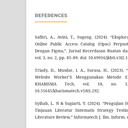
REFERENCES
Safitri, A., Avini, T., Sugeng. (2024). “Eksplo
Online Public Access Catalog (Opac) Perpus
Dengan Figma,”. Jurnal Kecerdasan Buatan da
vol. 3, no. 2, pp. 85–89. doi: 10.69916/jkbti.v3i2.
Triady, D., Musdar, I. A., Surasa, H.. (2023).
Website Worker’S Menggunakan Metode Equi
KHARISMA Tech, vol. 18, no. 1
10.55645/kharismatech.v18i1.292.
Syihab, L. N & Sugiarti, Y. (2024). “Pengujian 
Tinjauan Literatur Sistematis Strategy Testi
Literature Review,” Informatech J. Ilm. Inform. 