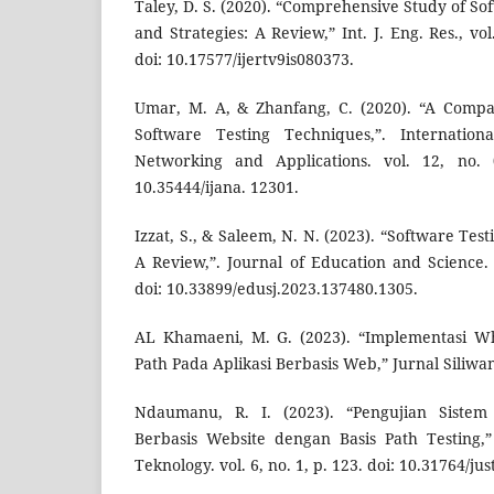
Taley, D. S. (2020). “Comprehensive Study of S
and Strategies: A Review,” Int. J. Eng. Res., vo
doi: 10.17577/ijertv9is080373.
Umar, M. A, & Zhanfang, C. (2020). “A Compa
Software Testing Techniques,”. Internatio
Networking and Applications. vol. 12, no. 
10.35444/ijana. 12301.
Izzat, S., & Saleem, N. N. (2023). “Software Tes
A Review,”. Journal of Education and Science. 
doi: 10.33899/edusj.2023.137480.1305.
AL Khamaeni, M. G. (2023). “Implementasi Wh
Path Pada Aplikasi Berbasis Web,” Jurnal Siliwangi
Ndaumanu, R. I. (2023). “Pengujian Sistem
Berbasis Website dengan Basis Path Testing,”
Teknology. vol. 6, no. 1, p. 123. doi: 10.31764/ju