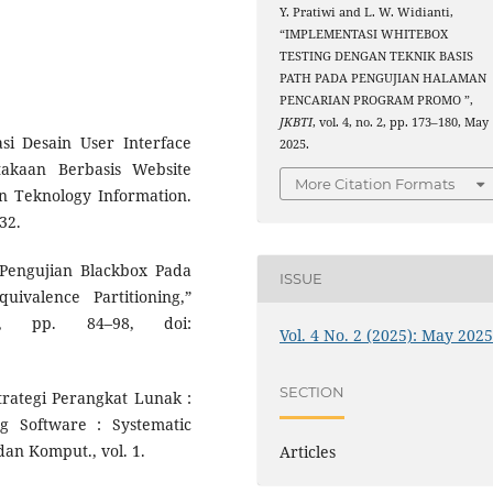
Y. Pratiwi and L. W. Widianti,
“IMPLEMENTASI WHITEBOX
TESTING DENGAN TEKNIK BASIS
PATH PADA PENGUJIAN HALAMAN
PENCARIAN PROGRAM PROMO ”,
JKBTI
, vol. 4, no. 2, pp. 173–180, May
rasi Desain User Interface
2025.
takaan Berbasis Website
More Citation Formats
n Teknology Information.
132.
 “Pengujian Blackbox Pada
ISSUE
valence Partitioning,”
, pp. 84–98, doi:
Vol. 4 No. 2 (2025): May 202
SECTION
Strategi Perangkat Lunak :
ng Software : Systematic
dan Komput., vol. 1.
Articles