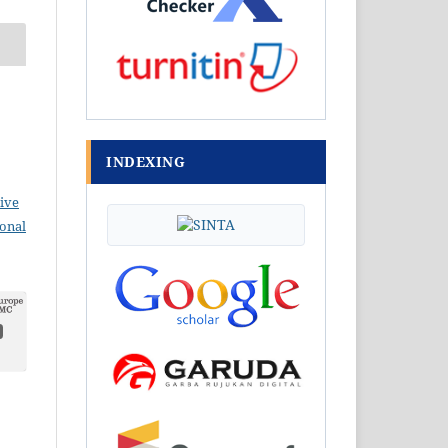
INDEXING
ive
ional