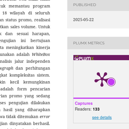
PUBLISHED
tuk memantau program
 18 wilayah di seluruh
2025-05-22
an status promo, realisasi
atkan sales volume. Untuk
ik dan sesuai harapan,
ngujian ini bertujuan
PLUMX METRICS
rta meningkatkan kinerja
igunakan adalah
WhiteBox
alisis jalur independen
owgraph
dan perhitungan
at kompleksitas sistem.
kin kecil kemungkinan
 adalah form pencarian
ian promo yang sedang
ses pengujian dilakukan
Captures
Readers:
133
 hasil yang diharapkan
ahwa tidak ditemukan
error
see details
ian dinyatakan berhasil.