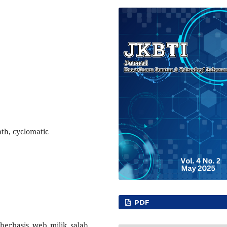
ath, cyclomatic
PDF
berbasis web milik salah