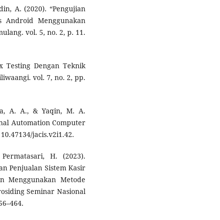
udin, A. (2020). “Pengujian
is Android Menggunakan
lang. vol. 5, no. 2, p. 11.
ox Testing Dengan Teknik
iwaangi. vol. 7, no. 2, pp.
la, A. A., & Yaqin, M. A.
urnal Automation Computer
 10.47134/jacis.v2i1.42.
 Permatasari, H. (2023).
an Penjualan Sistem Kasir
an Menggunakan Metode
rosiding Seminar Nasional
56–464.