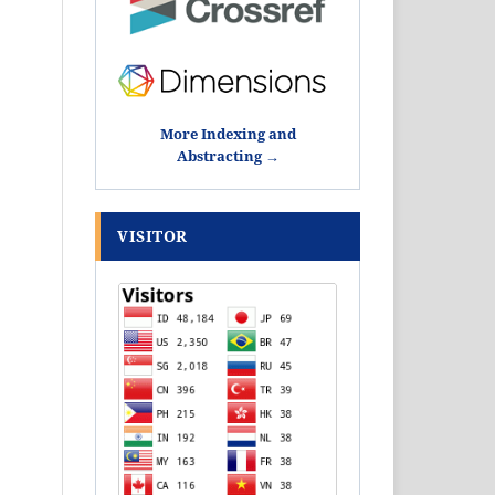
More Indexing and
Abstracting →
VISITOR