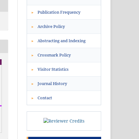
Publication Frequency
▸
Archive Policy
▸
Abstracting and Indexing
▸
Crossmark Policy
▸
Visitor Statistics
▸
Journal History
▸
Contact
▸
0
Citing Publications