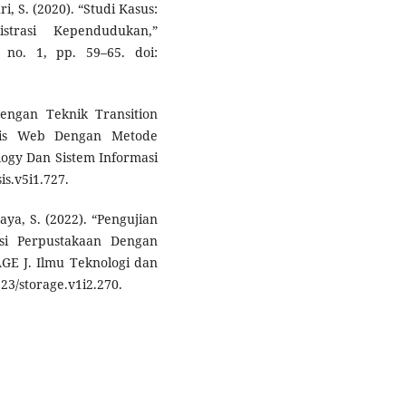
i, S. (2020). “Studi Kasus:
strasi Kependudukan,”
 no. 1, pp. 59–65. doi:
Dengan Teknik Transition
asis Web Dengan Metode
logy Dan Sistem Informasi
sis.v5i1.727.
aya, S. (2022). “Pengujian
si Perpustakaan Dengan
GE J. Ilmu Teknologi dan
123/storage.v1i2.270.