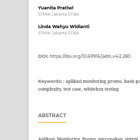
Yuanita Pratiwi
STMIK Jakarta STI&K
Linda Wahyu Widianti
STMIK Jakarta STI&K
DOI:
https://doi.org/10.69916/jkbti.v4i2.280
: aplikasi monitoring promo, basis p
Keywords:
complexity, test case, whitebox testing
ABSTRACT
Aplikasi Monitoring Promo merupakan sistem 