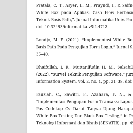
Pratala, C. T., Asyer, E. M., Prayudi, I., & Saif
White Box pada Aplikasi Cash Flow Berbas
Teknik Basis Path,”. Jurnal Informatika Univ. Pamu
doi: 10.32493/informatika.v5i2.4713.
Londjo, M. F. (2021). “Implementasi White B
Basis Path Pada Pengujian Form Login,” Jurnal Sil
35–40.
Dhaifullah, I. R., Muttanifudin H. M., Salsabi
(2022). “Survei Teknik Pengujian Software,” J
Information System. vol. 2, no. 1, pp. 31–38. doi:
Fauziah, C., Sawitri, F., Azahara, F. N., &
“Implementasi Pengujian Form Transaksi Lapor
Pos Codekop Cv Darut Taqwa Ujung Harap
White Box Testing Dan Black Box Testing,” in P
Teknologi Informasi dan Bisnis (SENATIB). pp. 4