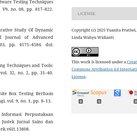
oftware Testing Techniques
l. V9, no. 08, pp. 817–822.
LICENSE
rative Study Of Dynamic
Copyright (c) 2025 Yuanita Pratiwi,
nal Journal of Advanced
Linda Wahyu Widianti
03, pp. 4575–4584. doi:
This work is licensed under a
Creat
ting Techniques and Tools:
Commons Attribution 4.0 Internat
vol. 32, no. 2, pp. 31–40.
License
.
ite Box Testing Berbasis
, vol. 9, no. 1, pp. 8–13.
0
0
0
 Informasi Perpustakaan
 Justek Jurnal Sains dan
stek.v6i1.13808.