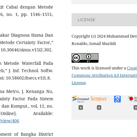
akit Cabai dengan Metode
 6, no. 1, pp. 1546–1551,
LICENSE
em Pakar Diagnosa Hama Dan
Copyright (c) 2024 Muhammad De
tode Certainty Factor,”
Ronaldo, Ismail Maziidi
: 10.30646/sinus.v15i2.302.
n Metode Waterfall Pada
This work is licensed under a
Creat
,” J. Inf. Technol. Softw.
Commons Attribution 4.0 Internat
oi: 10.58602/itsecs.v1i1.8.
License
.
ana Metro, J. Kenanga No,
inty Factor Pada Sistem
 dan Komput., vol. 11, no.
0
0
0
e]. Available:
e/view/406
ment of Bangka District