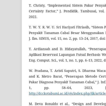
T. Christy, “Implementasi Sistem Pakar Peny
Certainty Factor,” J. Pendidik. Tambusai, vol.
2022.
T. W. Y. R. W. U. Sri Hariyati Fitriasih, “Sist
Penyakit Tanaman Cabai Besar Menggunakan Me
J. Ilm. SINUS, vol. 15, no. 2, pp. 13–24, 2017, doi
T. Ardiansah and D. Hidayatullah, “Penerapa
Aplikasi Reservasi Lapangan Futsal Berbasis Web
Eng. Comput. Sci., vol. 1, no. 1, pp. 6–13, 2022, d
W. Pradana, T. Aristi Saputri, S. Dharma Wac
and K. Metro Barat, “Penerapan Metode Certa
Pakar Diagnosa Penyakit Tanaman Cabai,” J. Inf.
1, pp. 58–64, 2023, [Onlin
http://dcckotabumi.ac.id/ojs/index.php/jik/articl
M. Deva Ronaldo et al., “Design and Develop