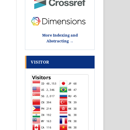
More Indexing and
Abstracting →
VISITOR