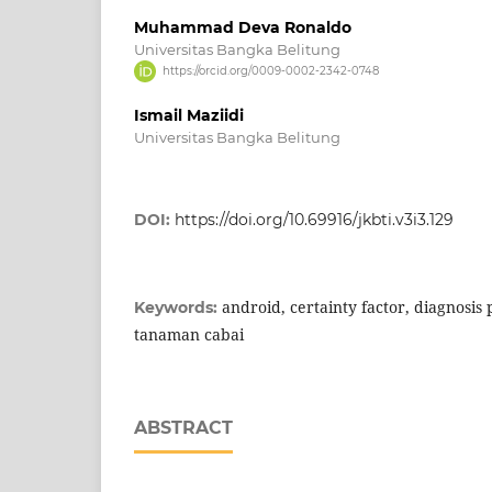
Muhammad Deva Ronaldo
Universitas Bangka Belitung
https://orcid.org/0009-0002-2342-0748
Ismail Maziidi
Universitas Bangka Belitung
DOI:
https://doi.org/10.69916/jkbti.v3i3.129
android, certainty factor, diagnosis 
Keywords:
tanaman cabai
ABSTRACT