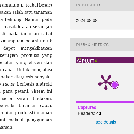
m annuum L. (cabai besar)
PUBLISHED
upakan salah satu tanaman
ka Belitung. Namun pada
2024-08-08
mi masalah atau serangan
kit pada tanaman cabai
dakmampuan petani untuk
PLUMX METRICS
t dapat mengakibatkan
kerugian produksi yang
dekatan yang efisien dan
 cabai. Untuk mengatasi
pakar diagnosis penyakit
y Factor
berbasis android
 para petani. Sistem ini
serta saran tindakan,
enyakit tanaman cabai.
Captures
anjutan produksi tanaman
Readers:
43
ani melalui penggunaan
see details
anaman.