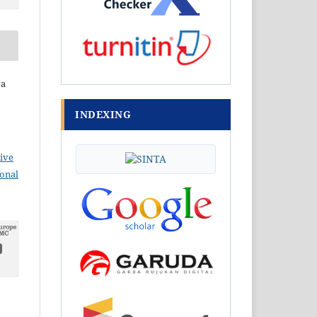
va
INDEXING
ive
ional