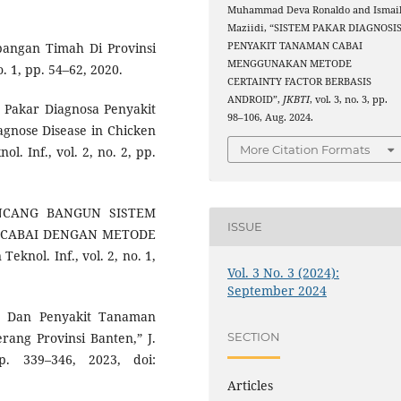
Muhammad Deva Ronaldo and Ismai
Maziidi, “SISTEM PAKAR DIAGNOSI
PENYAKIT TANAMAN CABAI
mbangan Timah Di Provinsi
MENGGUNAKAN METODE
. 1, pp. 54–62, 2020.
CERTAINTY FACTOR BERBASIS
ANDROID”,
JKBTI
, vol. 3, no. 3, pp.
m Pakar Diagnosa Penyakit
98–106, Aug. 2024.
nose Disease in Chicken
More Citation Formats
l. Inf., vol. 2, no. 2, pp.
RANCANG BANGUN SISTEM
ISSUE
 CABAI DENGAN METODE
knol. Inf., vol. 2, no. 1,
Vol. 3 No. 3 (2024):
September 2024
a Dan Penyakit Tanaman
SECTION
ang Provinsi Banten,” J.
p. 339–346, 2023, doi:
Articles