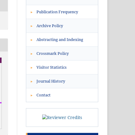
Publication Frequency
▸
Archive Policy
▸
Abstracting and Indexing
▸
Crossmark Policy
▸
Visitor Statistics
▸
Journal History
▸
Contact
▸
1
Citing Publications