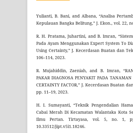
Yulianti, B. Bani, and Albana, “Analisa Perta
Kepulauan Bangka Belitung,” J. Ekon., vol. 22, no
R. H. Pratama, Juhartini, and B. Imran, “Siste
Pada Ayam Menggunakan Expert System To Diag
Using Certainty,” J. Kecerdasan Buatan dan Tekno
106–114, 2023.
R. Mujahiddin, Zaeniah, and B. Imran, “
PAKAR DIAGNOSA PENYAKIT PADA TANAMAN
CERTAINTY FACTOR,” J. Kecerdasan Buatan dan Te
pp. 11–19, 2023.
H. I. Sumayanti, “Teknik Pengendalian Ham
Cabai Merah Di Kecamatan Walantaka Kota Ser
Ilmu Pertan. Tirtayasa, vol. 5, no. 1, p
10.33512/jipt.v5i1.18246.