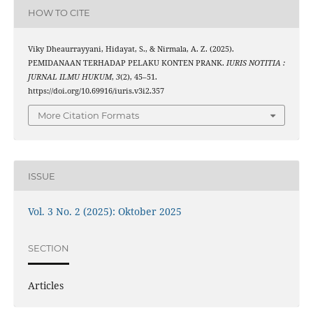
citation w
HOW TO CITE
Viky Dheaurrayyani, Hidayat, S., & Nirmala, A. Z. (2025).
PEMIDANAAN TERHADAP PELAKU KONTEN PRANK.
IURIS NOTITIA :
JURNAL ILMU HUKUM
,
3
(2), 45–51.
https://doi.org/10.69916/iuris.v3i2.357
More Citation Formats
ISSUE
Vol. 3 No. 2 (2025): Oktober 2025
SECTION
Articles