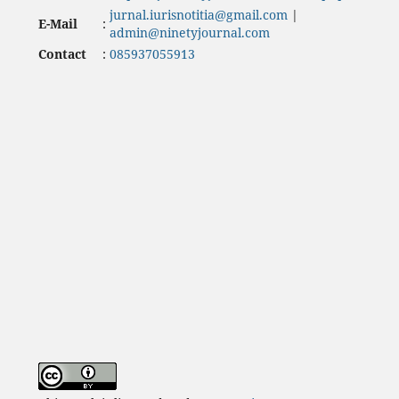
jurnal.iurisnotitia@gmail.com
|
E-Mail
:
admin@ninetyjournal.com
Contact
:
085937055913