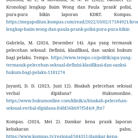
Kronologi lengkap Baim Wong dan Paula 'prank' polisi,
pura-pura bikin laporan KDRT. Kompas.
https://megapolitan.kompas.com/read/2022/10/02/17184921/kron
lengkap-baim-wong-dan-paula-prank-polisi-pura-pura-bikin
Gabriela, M. (2024, Desember 14). Apa yang termasuk
pelecehan seksual: Definisi, klasifikasi, dan sanksi hukum
bagi pelaku. Tempo.
https://www.tempo.co/politik/apa-yang-
termasuk-pelecehan-seksual-definisi-klasifikasi-dan-sanksi-
hukum-bagi-pelaku-1181274
Jayanti, D. D. (2023, Juni 12). Bisakah pelecehan seksual
verbal dipidana? Hukumonline.
https://www.hukumonline.com/klinik/a/bisakah-pelecehan-
seksual-verbal-dipidana-lt4fd56b697f5d4/#_ftn7
Kompas. (2024, Mei 2). Damkar kena prank laporan
kebakaran palsu.
https://www.kompas.tv/regional/504351/damkar-kena-