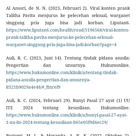
Al Ansori, de N. N. (2023, Februari 2). Viral konten prank
Talitha Pavita menjurus ke pelecehan seksual, warganet
singgung pria juga bisa jadi korban. Liputan6.
https://www.liputan6.com/health/read/5196568/viral-konten-
prank-talitha-pavita-menjurus-ke-pelecehan-seksual-
warganet-singgung-pria-juga-bisa-jadi-korban?page=4
Auli, R. C. (2023, Juni 14). Tentang tindak pidana asusila:
Pengertian dan unsurnya. Hukumonline.
https://www.hukumonline.com/klinik/a/tentang-tindak-
pidana-asusila-pengertian-dan-unsurnya-
lt521b9029a4e48/#_ftnref9
Auli, R. C. (2024, Februari 29). Bunyi Pasal 27 ayat (1) UU
ITE 2024 tentang kesusilaan. Hukumonline.
https://www.hukumonline.com/klinik/a/bunyi-pasal-27-ayat-
1-uu-ite-2024-tentang-kesusilaan-lt65e05f9d6ec29/
Bustomi, M. I., & Movanita, A. N. K. (2022, Oktober 2).