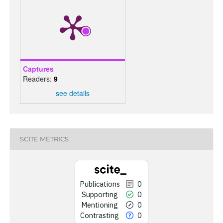
Captures
Readers:
9
see details
0
Citing 
0
Sup
0
Men
SCITE METRICS
0
Cont
Publications
0
Supporting
0
See how this art
Mentioning
0
cited at
s
Contrasting
0