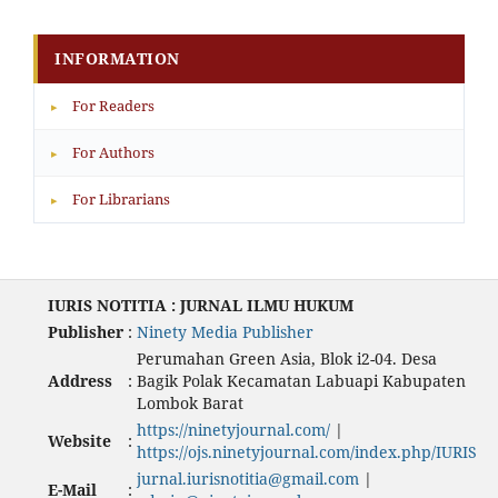
INFORMATION
For Readers
▸
For Authors
▸
For Librarians
▸
IURIS NOTITIA : JURNAL ILMU HUKUM
Publisher
:
Ninety Media Publisher
Perumahan Green Asia, Blok i2-04. Desa
Address
:
Bagik Polak Kecamatan Labuapi Kabupaten
Lombok Barat
https://ninetyjournal.com/
|
Website
:
https://ojs.ninetyjournal.com/index.php/IURIS
jurnal.iurisnotitia@gmail.com
|
E-Mail
: