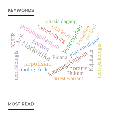
KEYWORDS
rahasia dagang
penanggulangan
restitusi
Cyberbullying
Pencegahan
UUPPLH
Proudhon
Anak
KUHP
platform digital
korban
Narkotika
teori psikologis
Kejahatan
ketenagakerjaan
teori biologis
Pidana
kepolisian
notaris
tipologi fisik
Hukum
arrest warrant
MOST READ