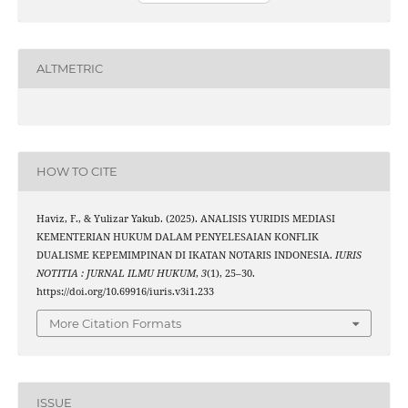
Scite shows how a s
has been cited by
context of the 
ALTMETRIC
classification des
it supports, mentio
the cited claim,
indicating in whi
citation w
HOW TO CITE
Haviz, F., & Yulizar Yakub. (2025). ANALISIS YURIDIS MEDIASI
KEMENTERIAN HUKUM DALAM PENYELESAIAN KONFLIK
DUALISME KEPEMIMPINAN DI IKATAN NOTARIS INDONESIA.
IURIS
NOTITIA : JURNAL ILMU HUKUM
,
3
(1), 25–30.
https://doi.org/10.69916/iuris.v3i1.233
More Citation Formats
ISSUE