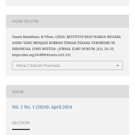
the cited claim,
indicating in whi
citation w
HOW TO CITE
Yaumi Ramdhani, & Ufran. (2024). RESTITUSI BAGI WARGA NEGARA
ASING YANG MENJADI KORBAN TINDAK PIDANA TERORISME DI
INDONESIA.
IURIS NOTITIA : JURNAL ILMU HUKUM
,
2
(1), 24–33.
https://doi.org/10.69916/iuris.v2i1.121
More Citation Formats
ISSUE
Vol. 2 No. 1 (2024): April 2024
SECTION