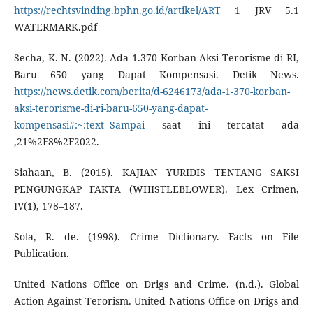
https://rechtsvinding.bphn.go.id/artikel/ART
1 JRV 5.1
WATERMARK.pdf
Secha, K. N. (2022). Ada 1.370 Korban Aksi Terorisme di RI,
Baru 650 yang Dapat Kompensasi. Detik News.
https://news.detik.com/berita/d-6246173/ada-1-370-korban-
aksi-terorisme-di-ri-baru-650-yang-dapat-
kompensasi#:~:text=Sampai
saat ini tercatat ada
,21%2F8%2F2022.
Siahaan, B. (2015). KAJIAN YURIDIS TENTANG SAKSI
PENGUNGKAP FAKTA (WHISTLEBLOWER). Lex Crimen,
IV(1), 178–187.
Sola, R. de. (1998). Crime Dictionary. Facts on File
Publication.
United Nations Office on Drigs and Crime. (n.d.). Global
Action Against Terorism. United Nations Office on Drigs and